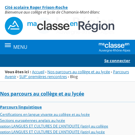
Panneau de gestion des cookies
Cité scolaire Roger Frison-Roche
Menu de la rubrique
Contenu
Bienvenue aux collège et lycée de Chamonix-Mont-Blanc
MENU
Se connecter
Vous êtes ici :
Accueil
›
Nos parcours au collège et au lycée
›
Parcours
Avenir
›
SUP' premières rencontres
›
Blog
Nos parcours au collège et au lycée
Parcours linguistique
Certifications en langue vivante au collège et au lycée
Sections européennes anglais au lycée
option LANGUES ET CULTURES DE L'ANTIQUITE (latin) au collège
option LANGUES ET CULTURES DE L'ANTIQUITE (latin) au lycée