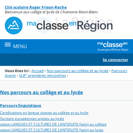
Panneau de gestion des cookies
Cité scolaire Roger Frison-Roche
Menu de la rubrique
Contenu
Bienvenue aux collège et lycée de Chamonix-Mont-Blanc
MENU
Se connecter
Vous êtes ici :
Accueil
›
Nos parcours au collège et au lycée
›
Parcours
Avenir
›
SUP' premières rencontres
›
Nos parcours au collège et au lycée
Parcours linguistique
Certifications en langue vivante au collège et au lycée
Sections européennes anglais au lycée
option LANGUES ET CULTURES DE L'ANTIQUITE (latin) au collège
option LANGUES ET CULTURES DE L'ANTIQUITE (latin) au lycée