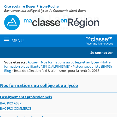
Panneau de gestion des cookies
Cité scolaire Roger Frison-Roche
Menu de la rubrique
Contenu
Bienvenue aux collège et lycée de Chamonix-Mont-Blanc
MENU
Se connecter
Vous êtes ici :
Accueil
›
Nos formations au collège et au lycée
›
Notre
formation biqualifiante "SKI & ALPINISME"
›
Pisteur secouriste (BNPS)
›
Blog
›
Tests de sélection "ski & alpinisme" pour la rentrée 2018
Nos formations au collège et au lycée
Enseignements professionnels
BAC PRO ASSP
BAC PRO COMMERCE