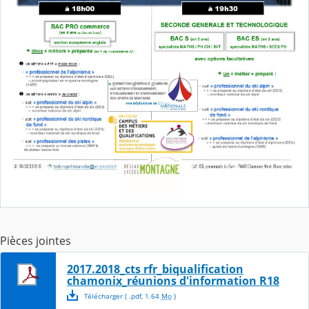
Pièces jointes
2017.2018_cts rfr_biqualification
chamonix_réunions d'information R18
Télécharger
( .
pdf
,
1.64
Mo
)