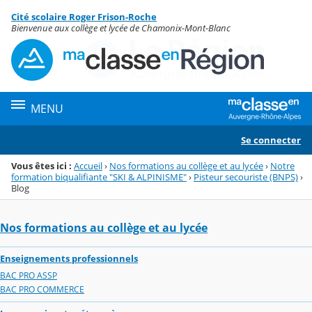
Panneau de gestion des cookies
Cité scolaire Roger Frison-Roche
Menu de la rubrique
Contenu
Bienvenue aux collège et lycée de Chamonix-Mont-Blanc
MENU
Se connecter
Vous êtes ici :
Accueil
›
Nos formations au collège et au lycée
›
Notre
formation biqualifiante "SKI & ALPINISME"
›
Pisteur secouriste (BNPS)
›
Blog
Nos formations au collège et au lycée
Enseignements professionnels
BAC PRO ASSP
BAC PRO COMMERCE