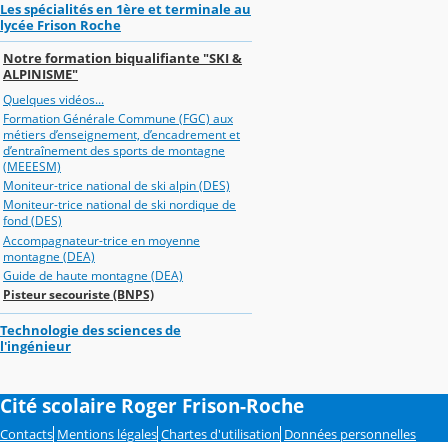
Les spécialités en 1ère et terminale au
lycée Frison Roche
Notre formation biqualifiante "SKI &
ALPINISME"
Quelques vidéos...
Formation Générale Commune (FGC) aux
métiers d’enseignement, d’encadrement et
d’entraînement des sports de montagne
(MEEESM)
Moniteur-trice national de ski alpin (DES)
Moniteur-trice national de ski nordique de
fond (DES)
Accompagnateur-trice en moyenne
montagne (DEA)
Guide de haute montagne (DEA)
Pisteur secouriste (BNPS)
Technologie des sciences de
l'ingénieur
Cité scolaire Roger Frison-Roche
Contacts
Mentions légales
Chartes d'utilisation
Données personnelles