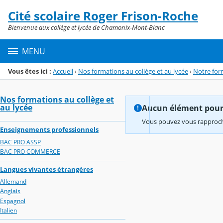
Panneau de gestion des cookies
Cité scolaire Roger Frison-Roche
Menu de la rubrique
Contenu
Bienvenue aux collège et lycée de Chamonix-Mont-Blanc
MENU
Vous êtes ici :
Accueil
›
Nos formations au collège et au lycée
›
Notre for
Nos formations au collège et
au lycée
Aucun élément pour l
Vous pouvez vous rapproche
Enseignements professionnels
BAC PRO ASSP
BAC PRO COMMERCE
Langues vivantes étrangères
Allemand
Anglais
Espagnol
Italien