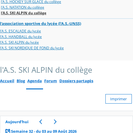
l'A.S. HOCKEY SUR GLACE du collège
l'A.S. NATATION du collège
l'A.S. SKI ALPIN du collège
l'association sportive du lycée (l'A.S.-UNSS)
l'A.S. ESCALADE du lycée
l'A.S. HANDBALL du lycée
l'A.S. SKI ALPIN du lycée
l'A.S. SKI NORDIQUE DE FOND du lycée
l'A.S. SKI ALPIN du collège
Accueil
Blog
Agenda
Forum
Dossiers partagés
Imprimer
Aujourd’hui
Semaine 32 - du 03 au 09 Août 2026