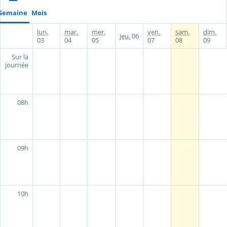
Semaine
Mois
lun.
mar.
mer.
ven.
sam.
dim.
jeu.
06
03
04
05
07
08
09
Sur la
journée
08h
09h
10h