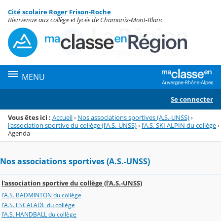
Panneau de gestion des cookies
Cité scolaire Roger Frison-Roche
Menu de la rubrique
Contenu
Bienvenue aux collège et lycée de Chamonix-Mont-Blanc
MENU
Se connecter
Vous êtes ici :
Accueil
›
Nos associations sportives (A.S.-UNSS)
›
l'association sportive du collège (l'A.S.-UNSS)
›
l'A.S. SKI ALPIN du collège
›
Agenda
Nos associations sportives (A.S.-UNSS)
l'association sportive du collège (l'A.S.-UNSS)
l'A.S. BADMINTON du collège
l'A.S. ESCALADE du collège
l'A.S. HANDBALL du collège