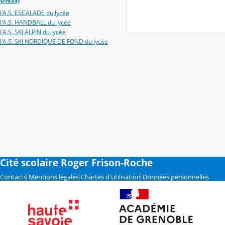
UNSS)
l'A.S. ESCALADE du lycée
l'A.S. HANDBALL du lycée
l'A.S. SKI ALPIN du lycée
l'A.S. SKI NORDIQUE DE FOND du lycée
Cité scolaire Roger Frison-Roche
Contacts
Mentions légales
Chartes d'utilisation
Données personnelles