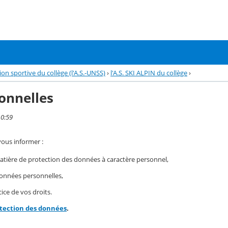
tion sportive du collège (l'A.S.-UNSS)
›
l'A.S. SKI ALPIN du collège
›
onnelles
10:59
vous informer :
ière de protection des données à caractère personnel,
 données personnelles,
ice de vos droits.
otection des données
.