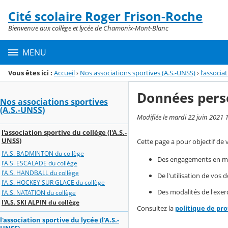
Panneau de gestion des cookies
Cité scolaire Roger Frison-Roche
Menu de la rubrique
Contenu
Bienvenue aux collège et lycée de Chamonix-Mont-Blanc
MENU
Vous êtes ici :
Accueil
›
Nos associations sportives (A.S.-UNSS)
›
l'associa
Données pers
Nos associations sportives
(A.S.-UNSS)
Modifiée le mardi 22 juin 2021 
l'association sportive du collège (l'A.S.-
UNSS)
Cette page a pour objectif de 
l'A.S. BADMINTON du collège
Des engagements en mat
l'A.S. ESCALADE du collège
l'A.S. HANDBALL du collège
De l'utilisation de vos
l'A.S. HOCKEY SUR GLACE du collège
Des modalités de l'exerc
l'A.S. NATATION du collège
l'A.S. SKI ALPIN du collège
Consultez la
politique de pr
l'association sportive du lycée (l'A.S.-