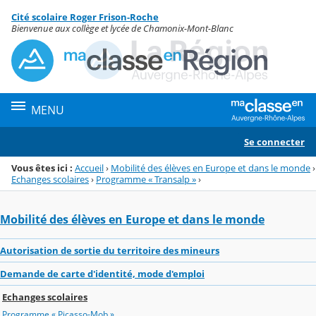
Panneau de gestion des cookies
Cité scolaire Roger Frison-Roche
Menu de la rubrique
Contenu
Bienvenue aux collège et lycée de Chamonix-Mont-Blanc
MENU
Se connecter
Vous êtes ici :
Accueil
›
Mobilité des élèves en Europe et dans le monde
›
Echanges scolaires
›
Programme « Transalp »
›
Mobilité des élèves en Europe et dans le monde
Autorisation de sortie du territoire des mineurs
Demande de carte d'identité, mode d'emploi
Echanges scolaires
Programme « Picasso-Mob »