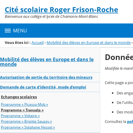
Panneau de gestion des cookies
Cité scolaire Roger Frison-Roche
Menu de la rubrique
Contenu
Bienvenue aux collège et lycée de Chamonix-Mont-Blanc
MENU
Vous êtes ici :
Accueil
›
Mobilité des élèves en Europe et dans le monde
›
Donnée
Mobilité des élèves en Europe et dans le
monde
Modifiée le mard
Autorisation de sortie du territoire des mineurs
Cette page a pou
Demande de carte d'identité, mode d'emploi
Des enga
Echanges scolaires
De l'util
Programme « Picasso-Mob »
Programme « Transalp »
Des modal
Programme « Voltaire »
Consultez la
po
Programme « Brigitte Sauzay »
Programme « Stéphane Hessel »