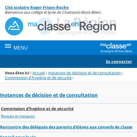
Panneau de gestion des cookies
Cité scolaire Roger Frison-Roche
Menu de la rubrique
Contenu
Bienvenue aux collège et lycée de Chamonix-Mont-Blanc
MENU
Se connecter
Vous êtes ici :
Accueil
›
Instances de décision et de consultation
›
Commission d'hygiène et de sécurité
›
Instances de décision et de consultation
Commission d'hygiène et de sécurité
Risques et menaces
Rencontre des délégués des parents d'élèves aux conseils de classe
Conseil pour la vie...