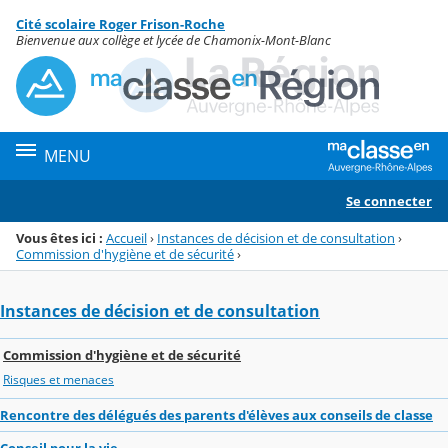
Panneau de gestion des cookies
Cité scolaire Roger Frison-Roche
Menu de la rubrique
Contenu
Bienvenue aux collège et lycée de Chamonix-Mont-Blanc
MENU
Se connecter
Vous êtes ici :
Accueil
›
Instances de décision et de consultation
›
Commission d'hygiène et de sécurité
›
Instances de décision et de consultation
Commission d'hygiène et de sécurité
Risques et menaces
Rencontre des délégués des parents d'élèves aux conseils de classe
Conseil pour la vie...