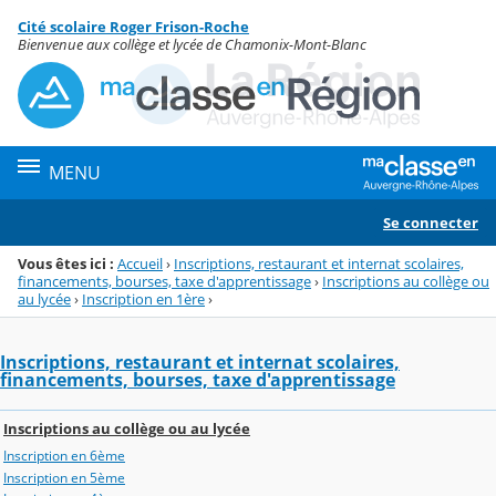
Panneau de gestion des cookies
Cité scolaire Roger Frison-Roche
Menu de la rubrique
Contenu
Bienvenue aux collège et lycée de Chamonix-Mont-Blanc
MENU
Se connecter
Vous êtes ici :
Accueil
›
Inscriptions, restaurant et internat scolaires,
financements, bourses, taxe d'apprentissage
›
Inscriptions au collège ou
au lycée
›
Inscription en 1ère
›
Inscriptions, restaurant et internat scolaires,
financements, bourses, taxe d'apprentissage
Inscriptions au collège ou au lycée
Inscription en 6ème
Inscription en 5ème