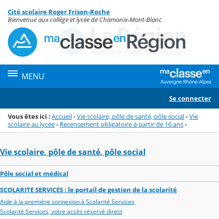
Panneau de gestion des cookies
Cité scolaire Roger Frison-Roche
Menu de la rubrique
Contenu
Bienvenue aux collège et lycée de Chamonix-Mont-Blanc
MENU
Se connecter
Vous êtes ici :
Accueil
›
Vie scolaire, pôle de santé, pôle social
›
Vie
scolaire au lycée
›
Recensement obligatoire à partir de 16 ans
›
Vie scolaire, pôle de santé, pôle social
Pôle social et médical
SCOLARITE SERVICES : le portail de gestion de la scolarité
Aide à la première connexion à Scolarité Services
Scolarité Services, votre accès réservé direct