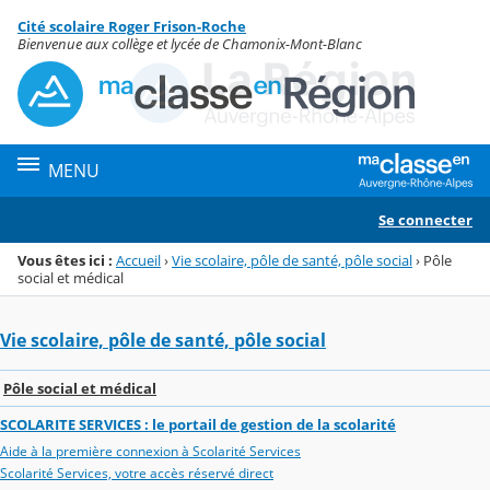
Panneau de gestion des cookies
Cité scolaire Roger Frison-Roche
Menu de la rubrique
Contenu
Bienvenue aux collège et lycée de Chamonix-Mont-Blanc
MENU
Se connecter
Vous êtes ici :
Accueil
›
Vie scolaire, pôle de santé, pôle social
›
Pôle
social et médical
Vie scolaire, pôle de santé, pôle social
Pôle social et médical
SCOLARITE SERVICES : le portail de gestion de la scolarité
Aide à la première connexion à Scolarité Services
Scolarité Services, votre accès réservé direct