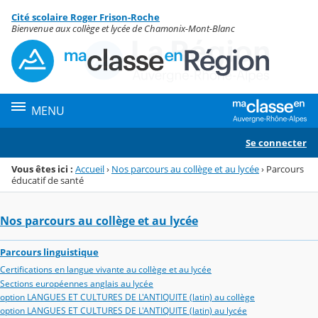
Panneau de gestion des cookies
Cité scolaire Roger Frison-Roche
Menu de la rubrique
Contenu
Bienvenue aux collège et lycée de Chamonix-Mont-Blanc
MENU
Se connecter
Vous êtes ici :
Accueil
›
Nos parcours au collège et au lycée
›
Parcours
éducatif de santé
Nos parcours au collège et au lycée
Parcours linguistique
Certifications en langue vivante au collège et au lycée
Sections européennes anglais au lycée
option LANGUES ET CULTURES DE L'ANTIQUITE (latin) au collège
option LANGUES ET CULTURES DE L'ANTIQUITE (latin) au lycée