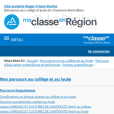
Panneau de gestion des cookies
Cité scolaire Roger Frison-Roche
Menu de la rubrique
Contenu
Bienvenue aux collège et lycée de Chamonix-Mont-Blanc
MENU
Se connecter
Vous êtes ici :
Accueil
›
Nos parcours au collège et au lycée
›
Parcours
d'éducation scientifique et technique
›
Sorties scientifiques
›
Nos parcours au collège et au lycée
Parcours linguistique
Certifications en langue vivante au collège et au lycée
Sections européennes anglais au lycée
option LANGUES ET CULTURES DE L'ANTIQUITE (latin) au collège
option LANGUES ET CULTURES DE L'ANTIQUITE (latin) au lycée