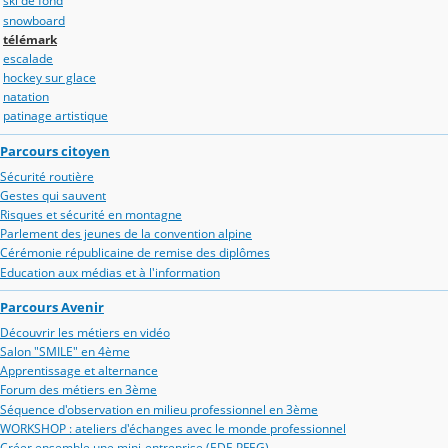
ski de fond
snowboard
télémark
escalade
hockey sur glace
natation
patinage artistique
Parcours citoyen
Sécurité routière
Gestes qui sauvent
Risques et sécurité en montagne
Parlement des jeunes de la convention alpine
Cérémonie républicaine de remise des diplômes
Education aux médias et à l'information
Parcours Avenir
Découvrir les métiers en vidéo
Salon "SMILE" en 4ème
Apprentissage et alternance
Forum des métiers en 3ème
Séquence d'observation en milieu professionnel en 3ème
WORKSHOP : ateliers d'échanges avec le monde professionnel
Créer ensemble une mini-entreprise (EDE PFEG)