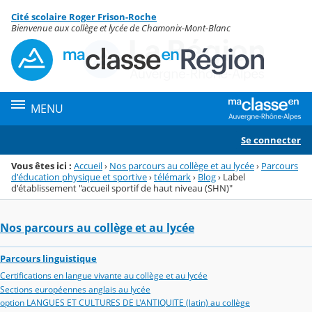
Panneau de gestion des cookies
Cité scolaire Roger Frison-Roche
Menu de la rubrique
Contenu
Bienvenue aux collège et lycée de Chamonix-Mont-Blanc
MENU
Se connecter
Vous êtes ici :
Accueil
›
Nos parcours au collège et au lycée
›
Parcours
d'éducation physique et sportive
›
télémark
›
Blog
›
Label
d'établissement "accueil sportif de haut niveau (SHN)"
Nos parcours au collège et au lycée
Parcours linguistique
Certifications en langue vivante au collège et au lycée
Sections européennes anglais au lycée
option LANGUES ET CULTURES DE L'ANTIQUITE (latin) au collège