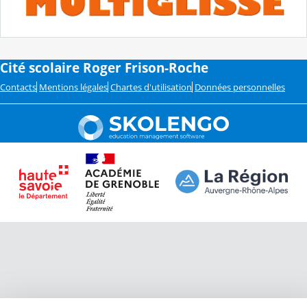
Cité scolaire Roger Frison-Roche
Contacts
Mentions légales
Chartes d'utilisation
Données personnelles