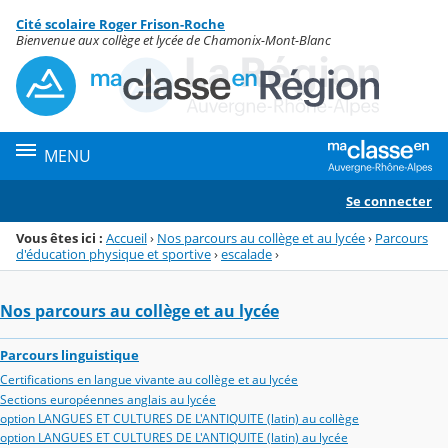
Panneau de gestion des cookies
Cité scolaire Roger Frison-Roche
Menu de la rubrique
Contenu
Bienvenue aux collège et lycée de Chamonix-Mont-Blanc
MENU
Se connecter
Vous êtes ici :
Accueil
›
Nos parcours au collège et au lycée
›
Parcours
d'éducation physique et sportive
›
escalade
›
Nos parcours au collège et au lycée
Parcours linguistique
Certifications en langue vivante au collège et au lycée
Sections européennes anglais au lycée
option LANGUES ET CULTURES DE L'ANTIQUITE (latin) au collège
option LANGUES ET CULTURES DE L'ANTIQUITE (latin) au lycée