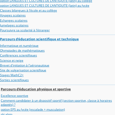
option LANGUES ET CULTURES DE L'ANTIQUITE (latin) au collège
option LANGUES ET CULTURES DE L'ANTIQUITE (latin) au lycée
Classes bilangues à l'école et au collège
Voyages scolaires
Echanges scolaires
Jumelages scolaires
Poursuivre sa scolarité à l'étranger
Parcours d'éducation scientifique et technique
Informatique et numérique
Olympiades de mathématiques
Conférences scientifiques
Science et neige
Brevet d'initiation à l'aéronautique
Site de vulgarisation scientifique
Stages MathC2+
Sorties scientifiques
Parcours d'éducation physique et sportive
Excellence sportive
Comment candidater à un dispositif sportif (section sportive, classe à horaires
adaptés) ?
option EPS au lycée (escalade + musculation)
ski alpin