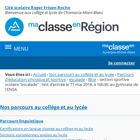
Panneau de gestion des cookies
Cité scolaire Roger Frison-Roche
Menu de la rubrique
Contenu
Bienvenue aux collège et lycée de Chamonix-Mont-Blanc
MENU
Se connecter
Vous êtes ici :
Accueil
›
Nos parcours au collège et au lycée
›
Parcours
d'éducation physique et sportive
›
escalade
›
Blog
›
section sportive
scolaire "escalade" : test d'entrée le 17 mai 2018, à 16h30, au gymnase de
l'ENSA
Nos parcours au collège et au lycée
Parcours linguistique
Certifications en langue vivante au collège et au lycée
Sections européennes anglais au lycée