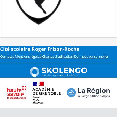
Cité scolaire Roger Frison-Roche
Contacts
Mentions légales
Chartes d'utilisation
Données personnelles