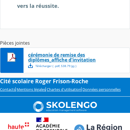
vers la réussite.
Pièces jointes
cérémonie de remise des
diplômes_affiche d'invitation
Télécharger
( .
pdf
,
538.79
ko
)
Cité scolaire Roger Frison-Roche
Contacts
Mentions légales
Chartes d'utilisation
Données personnelles