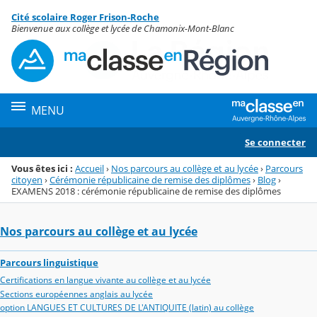
Panneau de gestion des cookies
Cité scolaire Roger Frison-Roche
Menu de la rubrique
Contenu
Bienvenue aux collège et lycée de Chamonix-Mont-Blanc
MENU
Se connecter
Vous êtes ici :
Accueil
›
Nos parcours au collège et au lycée
›
Parcours
citoyen
›
Cérémonie républicaine de remise des diplômes
›
Blog
›
EXAMENS 2018 : cérémonie républicaine de remise des diplômes
Nos parcours au collège et au lycée
Parcours linguistique
Certifications en langue vivante au collège et au lycée
Sections européennes anglais au lycée
option LANGUES ET CULTURES DE L'ANTIQUITE (latin) au collège