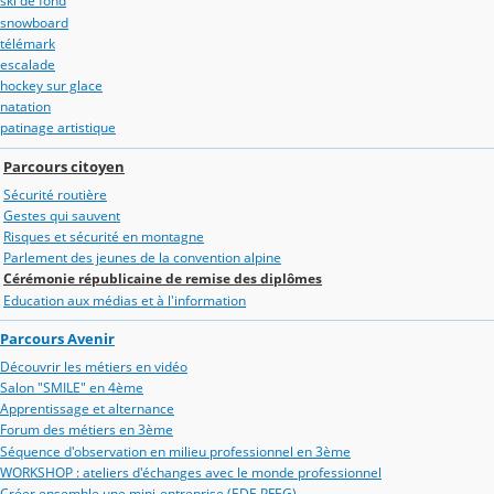
ski de fond
snowboard
télémark
escalade
hockey sur glace
natation
patinage artistique
Parcours citoyen
Sécurité routière
Gestes qui sauvent
Risques et sécurité en montagne
Parlement des jeunes de la convention alpine
Cérémonie républicaine de remise des diplômes
Education aux médias et à l'information
Parcours Avenir
Découvrir les métiers en vidéo
Salon "SMILE" en 4ème
Apprentissage et alternance
Forum des métiers en 3ème
Séquence d'observation en milieu professionnel en 3ème
WORKSHOP : ateliers d'échanges avec le monde professionnel
Créer ensemble une mini-entreprise (EDE PFEG)