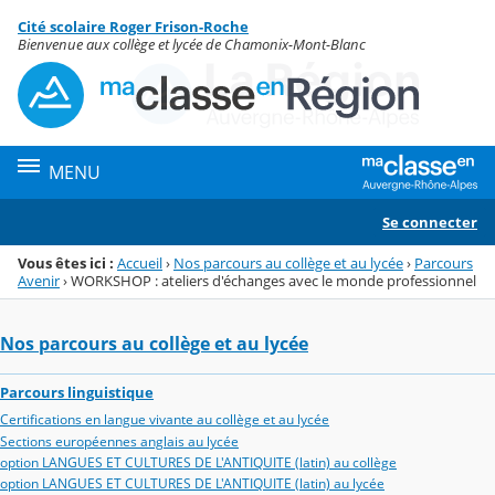
Panneau de gestion des cookies
Cité scolaire Roger Frison-Roche
Menu de la rubrique
Contenu
Bienvenue aux collège et lycée de Chamonix-Mont-Blanc
MENU
Se connecter
Vous êtes ici :
Accueil
›
Nos parcours au collège et au lycée
›
Parcours
Avenir
›
WORKSHOP : ateliers d'échanges avec le monde professionnel
Nos parcours au collège et au lycée
Parcours linguistique
Certifications en langue vivante au collège et au lycée
Sections européennes anglais au lycée
option LANGUES ET CULTURES DE L'ANTIQUITE (latin) au collège
option LANGUES ET CULTURES DE L'ANTIQUITE (latin) au lycée