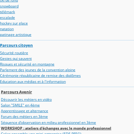
ski de fond
snowboard
télémark
escalade
hockey sur glace
natation
patinage artistique
Parcours citoyen
Sécurité routière
Gestes qui sauvent
Risques et sécurité en montagne
Parlement des jeunes de la convention alpine
Cérémonie républicaine de remise des diplômes
Education aux médias et à l'information
Parcours Avenir
Découvrir les métiers en vidéo
Salon "SMILE" en 4ème
Apprentissage et alternance
Forum des métiers en 3ème
Séquence d'observation en milieu professionnel en 3ème
WORKSHOP : ateliers d'échanges avec le monde professionnel
Créer ensemble une mini-entreprise (EDE PFEG)