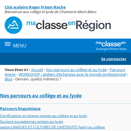
Panneau de gestion des cookies
Cité scolaire Roger Frison-Roche
Menu de la rubrique
Contenu
Bienvenue aux collège et lycée de Chamonix-Mont-Blanc
MENU
Se connecter
Vous êtes ici :
Accueil
›
Nos parcours au collège et au lycée
›
Parcours
Avenir
›
WORKSHOP : ateliers d'échanges avec le monde professionnel
›
Blog
›
Demain, quel(s) métier(s) ?
Nos parcours au collège et au lycée
Parcours linguistique
Certifications en langue vivante au collège et au lycée
Sections européennes anglais au lycée
option LANGUES ET CULTURES DE L'ANTIQUITE (latin) au collège