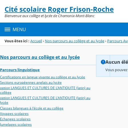
Panneau de gestion des cookies
Cité scolaire Roger Frison-Roche
Menu de la rubrique
Contenu
Bienvenue aux collège et lycée de Chamonix-Mont-Blanc
MENU
Vous êtes ici :
Accueil
›
Nos parcours au collège et au lycée
›
Parcours Av
Nos parcours au collège et au lycée
Aucun élém
Parcours linguistique
Vous pouvez 
Certifications en langue vivante au collège et au lycée
Sections européennes anglais au lycée
option LANGUES ET CULTURES DE L'ANTIQUITE (latin) au
collège
option LANGUES ET CULTURES DE L'ANTIQUITE (latin) au
lycée
Classes bilangues à l'école et au collège
Voyages scolaires
Echanges scolaires
Jumelages scolaires