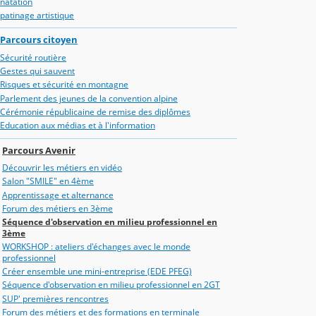
natation
patinage artistique
Parcours citoyen
Sécurité routière
Gestes qui sauvent
Risques et sécurité en montagne
Parlement des jeunes de la convention alpine
Cérémonie républicaine de remise des diplômes
Education aux médias et à l'information
Parcours Avenir
Découvrir les métiers en vidéo
Salon "SMILE" en 4ème
Apprentissage et alternance
Forum des métiers en 3ème
Séquence d'observation en milieu professionnel en
3ème
WORKSHOP : ateliers d'échanges avec le monde
professionnel
Créer ensemble une mini-entreprise (EDE PFEG)
Séquence d'observation en milieu professionnel en 2GT
SUP' premières rencontres
Forum des métiers et des formations en terminale