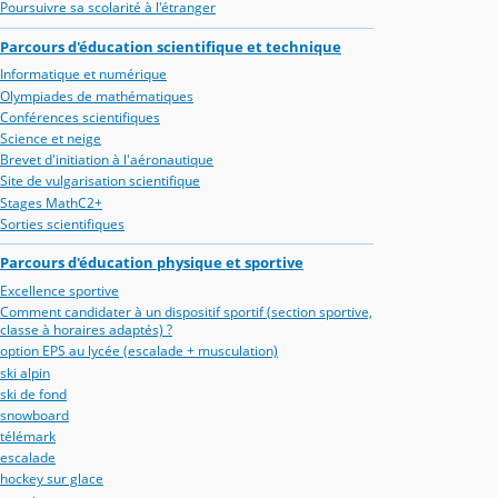
Poursuivre sa scolarité à l'étranger
Parcours d'éducation scientifique et technique
Informatique et numérique
Olympiades de mathématiques
Conférences scientifiques
Science et neige
Brevet d'initiation à l'aéronautique
Site de vulgarisation scientifique
Stages MathC2+
Sorties scientifiques
Parcours d'éducation physique et sportive
Excellence sportive
Comment candidater à un dispositif sportif (section sportive,
classe à horaires adaptés) ?
option EPS au lycée (escalade + musculation)
ski alpin
ski de fond
snowboard
télémark
escalade
hockey sur glace