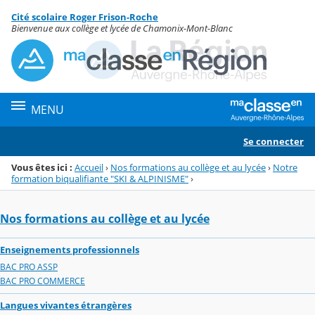
Panneau de gestion des cookies
Cité scolaire Roger Frison-Roche
Menu de la rubrique
Contenu
Bienvenue aux collège et lycée de Chamonix-Mont-Blanc
MENU
Se connecter
Vous êtes ici :
Accueil
›
Nos formations au collège et au lycée
›
Notre
formation biqualifiante "SKI & ALPINISME"
›
Nos formations au collège et au lycée
Enseignements professionnels
BAC PRO ASSP
BAC PRO COMMERCE
Langues vivantes étrangères