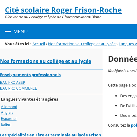
Panneau de gestion des cookies
Cité scolaire Roger Frison-Roche
Menu de la rubrique
Contenu
Bienvenue aux collège et lycée de Chamonix-Mont-Blanc
MENU
Vous êtes ici :
Accueil
›
Nos formations au collège et au lycée
›
Langues v
Donnée
Nos formations au collège et au lycée
Modifiée le mard
Enseignements professionnels
BAC PRO ASSP
Cette page a pou
BAC PRO COMMERCE
Des enga
Langues vivantes étrangères
De l'util
Allemand
Anglais
Des modal
Espagnol
Italien
Consultez la
po
Les spécialités en 1ère et terminale au lycée Frison