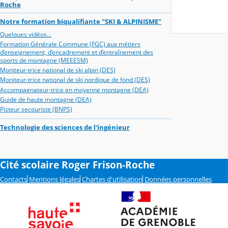
Roche
Notre formation biqualifiante "SKI & ALPINISME"
Quelques vidéos...
Formation Générale Commune (FGC) aux métiers
d’enseignement, d’encadrement et d’entraînement des
sports de montagne (MEEESM)
Moniteur-trice national de ski alpin (DES)
Moniteur-trice national de ski nordique de fond (DES)
Accompagnateur-trice en moyenne montagne (DEA)
Guide de haute montagne (DEA)
Pisteur secouriste (BNPS)
Technologie des sciences de l'ingénieur
Cité scolaire Roger Frison-Roche
Contacts
Mentions légales
Chartes d'utilisation
Données personnelles