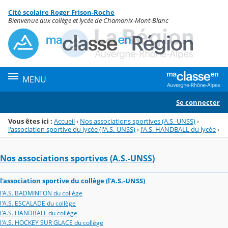
Panneau de gestion des cookies
Cité scolaire Roger Frison-Roche
Menu de la rubrique
Contenu
Bienvenue aux collège et lycée de Chamonix-Mont-Blanc
MENU
Se connecter
Vous êtes ici :
Accueil
›
Nos associations sportives (A.S.-UNSS)
›
l'association sportive du lycée (l'A.S.-UNSS)
›
l'A.S. HANDBALL du lycée
›
Nos associations sportives (A.S.-UNSS)
l'association sportive du collège (l'A.S.-UNSS)
l'A.S. BADMINTON du collège
l'A.S. ESCALADE du collège
l'A.S. HANDBALL du collège
l'A.S. HOCKEY SUR GLACE du collège