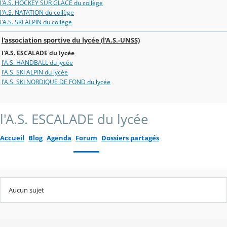
l'A.S. HOCKEY SUR GLACE du collège
l'A.S. NATATION du collège
l'A.S. SKI ALPIN du collège
l'association sportive du lycée (l'A.S.-UNSS)
l'A.S. ESCALADE du lycée
l'A.S. HANDBALL du lycée
l'A.S. SKI ALPIN du lycée
l'A.S. SKI NORDIQUE DE FOND du lycée
l'A.S. ESCALADE du lycée
Accueil
Blog
Agenda
Forum
Dossiers partagés
Aucun sujet