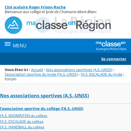
Panneau de gestion des cookies
Cité scolaire Roger Frison-Roche
Menu de la rubrique
Contenu
Bienvenue aux collège et lycée de Chamonix-Mont-Blanc
MENU
Se connecter
Vous êtes ici :
Accueil
›
Nos associations sportives (A.S.-UNSS)
›
l'association sportive du lycée (l'A.S.-UNSS)
›
l'A.S. ESCALADE du lycée
›
Forum
Nos associations sportives (A.S.-UNSS)
l'association sportive du collège (l'A.S.-UNSS)
l'A.S. BADMINTON du collège
l'A.S. ESCALADE du collège
l'A.S. HANDBALL du collège