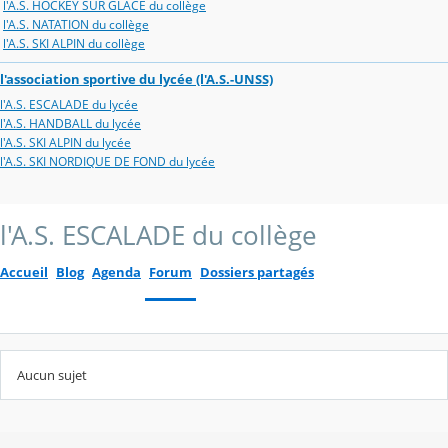
l'A.S. HOCKEY SUR GLACE du collège
l'A.S. NATATION du collège
l'A.S. SKI ALPIN du collège
l'association sportive du lycée (l'A.S.-UNSS)
l'A.S. ESCALADE du lycée
l'A.S. HANDBALL du lycée
l'A.S. SKI ALPIN du lycée
l'A.S. SKI NORDIQUE DE FOND du lycée
l'A.S. ESCALADE du collège
Accueil
Blog
Agenda
Forum
Dossiers partagés
Aucun sujet