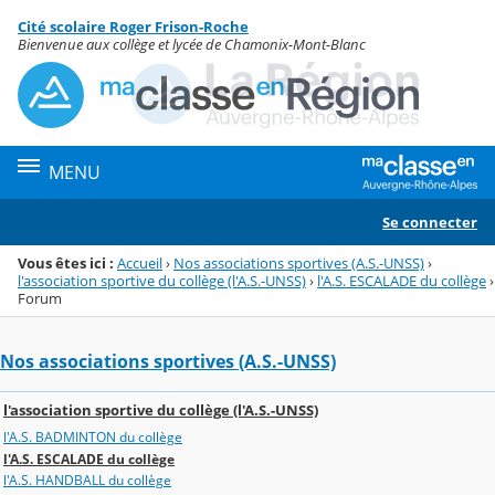
Panneau de gestion des cookies
Cité scolaire Roger Frison-Roche
Menu de la rubrique
Contenu
Bienvenue aux collège et lycée de Chamonix-Mont-Blanc
MENU
Se connecter
Vous êtes ici :
Accueil
›
Nos associations sportives (A.S.-UNSS)
›
l'association sportive du collège (l'A.S.-UNSS)
›
l'A.S. ESCALADE du collège
›
Forum
Nos associations sportives (A.S.-UNSS)
l'association sportive du collège (l'A.S.-UNSS)
l'A.S. BADMINTON du collège
l'A.S. ESCALADE du collège
l'A.S. HANDBALL du collège