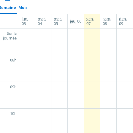
Semaine
Mois
lun.
mar.
mer.
ven.
sam.
dim.
jeu.
06
03
04
05
07
08
09
Sur la
journée
08h
09h
10h