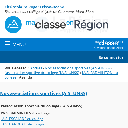
Panneau de gestion des cookies
Cité scolaire Roger Frison-Roche
Menu de la rubrique
Contenu
Bienvenue aux collège et lycée de Chamonix-Mont-Blanc
MENU
Se connecter
Vous êtes ici :
Accueil
›
Nos associations sportives (A.S.-UNSS)
›
l'association sportive du collège (l'A.S.-UNSS)
›
l'A.S. BADMINTON du
collège
›
Agenda
Nos associations sportives (A.S.-UNSS)
l'association sportive du collège (l'A.S.-UNSS)
l'A.S. BADMINTON du collège
l'A.S. ESCALADE du collège
l'A.S. HANDBALL du collège