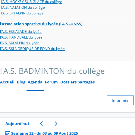
l'A.S. HOCKEY SUR GLACE du collège
l'A.S. NATATION du collège
l'A.S. SKI ALPIN du collège
l'association sportive du lycée (l'A.S.-UNSS)
l'A.S. ESCALADE du lycée
l'A.S. HANDBALL du lycée
l'A.S. SKI ALPIN du lycée
l'A.S. SKI NORDIQUE DE FOND du lycée
l'A.S. BADMINTON du collège
Accueil
Blog
Agenda
Forum
Dossiers partagés
Imprimer
Aujourd’hui
Semaine 32 - du 03 au 09 Août 2026