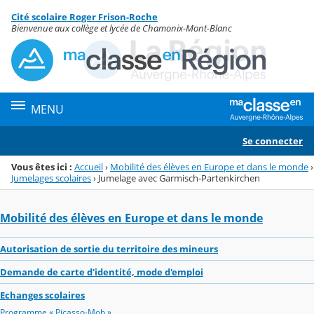
Panneau de gestion des cookies
Cité scolaire Roger Frison-Roche
Menu de la rubrique
Contenu
Bienvenue aux collège et lycée de Chamonix-Mont-Blanc
MENU
Se connecter
Vous êtes ici :
Accueil
›
Mobilité des élèves en Europe et dans le monde
›
Jumelages scolaires
›
Jumelage avec Garmisch-Partenkirchen
Mobilité des élèves en Europe et dans le monde
Autorisation de sortie du territoire des mineurs
Demande de carte d'identité, mode d'emploi
Echanges scolaires
Programme « Picasso-Mob »