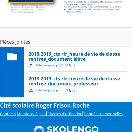
Pièces jointes
2018.2019_cts rfr_heure de vie de classe
rentrée_document élève
Télécharger
( .
pdf
,
1.85
Mo
)
2018.2019_cts rfr_heure de vie de classe
rentrée_document professeur
Télécharger
( .
pdf
,
3.69
Mo
)
Cité scolaire Roger Frison-Roche
Contacts
Mentions légales
Chartes d'utilisation
Données personnelles