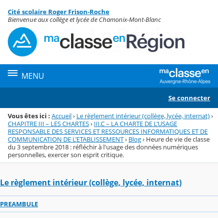
Panneau de gestion des cookies
Cité scolaire Roger Frison-Roche
Menu de la rubrique
Contenu
Bienvenue aux collège et lycée de Chamonix-Mont-Blanc
MENU
Se connecter
Vous êtes ici :
Accueil
›
Le règlement intérieur (collège, lycée, internat)
›
CHAPITRE III – LES CHARTES
›
III.C – LA CHARTE DE L’USAGE
RESPONSABLE DES SERVICES ET RESSOURCES INFORMATIQUES ET DE
COMMUNICATION DE L’ETABLISSEMENT
›
Blog
›
Heure de vie de classe
du 3 septembre 2018 : réfléchir à l'usage des données numériques
personnelles, exercer son esprit critique.
Le règlement intérieur (collège, lycée, internat)
PREAMBULE