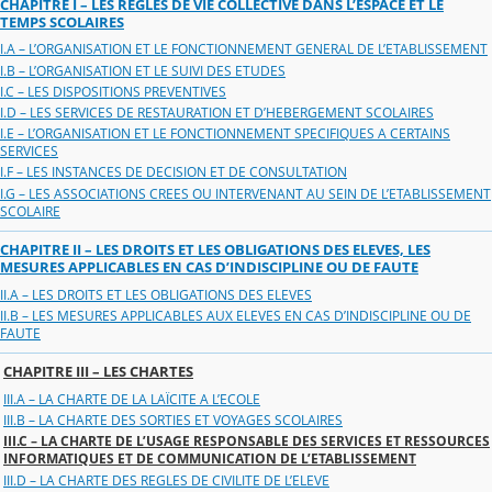
CHAPITRE I – LES REGLES DE VIE COLLECTIVE DANS L’ESPACE ET LE
TEMPS SCOLAIRES
I.A – L’ORGANISATION ET LE FONCTIONNEMENT GENERAL DE L’ETABLISSEMENT
I.B – L’ORGANISATION ET LE SUIVI DES ETUDES
I.C – LES DISPOSITIONS PREVENTIVES
I.D – LES SERVICES DE RESTAURATION ET D’HEBERGEMENT SCOLAIRES
I.E – L’ORGANISATION ET LE FONCTIONNEMENT SPECIFIQUES A CERTAINS
SERVICES
I.F – LES INSTANCES DE DECISION ET DE CONSULTATION
I.G – LES ASSOCIATIONS CREES OU INTERVENANT AU SEIN DE L’ETABLISSEMENT
SCOLAIRE
CHAPITRE II – LES DROITS ET LES OBLIGATIONS DES ELEVES, LES
MESURES APPLICABLES EN CAS D’INDISCIPLINE OU DE FAUTE
II.A – LES DROITS ET LES OBLIGATIONS DES ELEVES
II.B – LES MESURES APPLICABLES AUX ELEVES EN CAS D’INDISCIPLINE OU DE
FAUTE
CHAPITRE III – LES CHARTES
III.A – LA CHARTE DE LA LAÏCITE A L’ECOLE
III.B – LA CHARTE DES SORTIES ET VOYAGES SCOLAIRES
III.C – LA CHARTE DE L’USAGE RESPONSABLE DES SERVICES ET RESSOURCES
INFORMATIQUES ET DE COMMUNICATION DE L’ETABLISSEMENT
III.D – LA CHARTE DES REGLES DE CIVILITE DE L’ELEVE