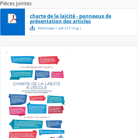
Pièces jointes
charte de la laïcité - panneaux de
présentation des articles
Télécharger
( .
pdf
,
217.16
ko
)