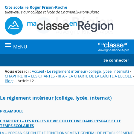
Panneau de gestion des cookies
Cité scolaire Roger Frison-Roche
Menu de la rubrique
Contenu
Bienvenue aux collège et lycée de Chamonix-Mont-Blanc
MENU
Se connecter
Vous êtes ici :
Accueil
›
Le règlement intérieur (collège, lycée, internat)
›
CHAPITRE III – LES CHARTES
›
III.A – LA CHARTE DE LA LAÏCITE A L’ECOLE
›
Blog
›
- Article 12 -
Le règlement intérieur (collège, lycée, internat)
PREAMBULE
CHAPITRE I – LES REGLES DE VIE COLLECTIVE DANS L’ESPACE ET LE
TEMPS SCOLAIRES
I.A – L’ORGANISATION ET LE FONCTIONNEMENT GENERAL DE L’ETABLISSEMENT