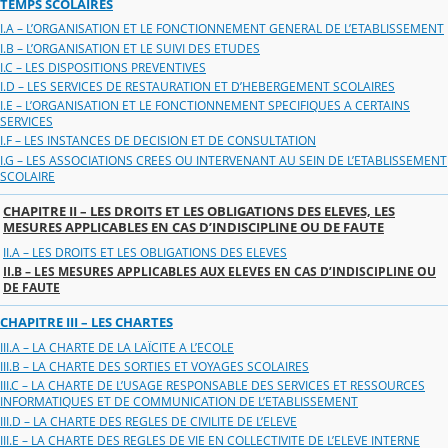
TEMPS SCOLAIRES
I.A – L’ORGANISATION ET LE FONCTIONNEMENT GENERAL DE L’ETABLISSEMENT
I.B – L’ORGANISATION ET LE SUIVI DES ETUDES
I.C – LES DISPOSITIONS PREVENTIVES
I.D – LES SERVICES DE RESTAURATION ET D’HEBERGEMENT SCOLAIRES
I.E – L’ORGANISATION ET LE FONCTIONNEMENT SPECIFIQUES A CERTAINS
SERVICES
I.F – LES INSTANCES DE DECISION ET DE CONSULTATION
I.G – LES ASSOCIATIONS CREES OU INTERVENANT AU SEIN DE L’ETABLISSEMENT
SCOLAIRE
CHAPITRE II – LES DROITS ET LES OBLIGATIONS DES ELEVES, LES
MESURES APPLICABLES EN CAS D’INDISCIPLINE OU DE FAUTE
II.A – LES DROITS ET LES OBLIGATIONS DES ELEVES
II.B – LES MESURES APPLICABLES AUX ELEVES EN CAS D’INDISCIPLINE OU
DE FAUTE
CHAPITRE III – LES CHARTES
III.A – LA CHARTE DE LA LAÏCITE A L’ECOLE
III.B – LA CHARTE DES SORTIES ET VOYAGES SCOLAIRES
III.C – LA CHARTE DE L’USAGE RESPONSABLE DES SERVICES ET RESSOURCES
INFORMATIQUES ET DE COMMUNICATION DE L’ETABLISSEMENT
III.D – LA CHARTE DES REGLES DE CIVILITE DE L’ELEVE
III.E – LA CHARTE DES REGLES DE VIE EN COLLECTIVITE DE L’ELEVE INTERNE