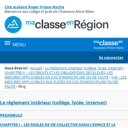
Panneau de gestion des cookies
Cité scolaire Roger Frison-Roche
Menu de la rubrique
Contenu
Bienvenue aux collège et lycée de Chamonix-Mont-Blanc
MENU
Se connecter
Vous êtes ici :
Accueil
›
Le règlement intérieur (collège, lycée, internat)
›
CHAPITRE II – LES DROITS ET LES OBLIGATIONS DES ELEVES, LES
MESURES APPLICABLES EN CAS D’INDISCIPLINE OU DE FAUTE
›
II.B – LES
MESURES APPLICABLES AUX ELEVES EN CAS D’INDISCIPLINE OU DE
FAUTE
›
Blog
Le règlement intérieur (collège, lycée, internat)
PREAMBULE
CHAPITRE I – LES REGLES DE VIE COLLECTIVE DANS L’ESPACE ET LE