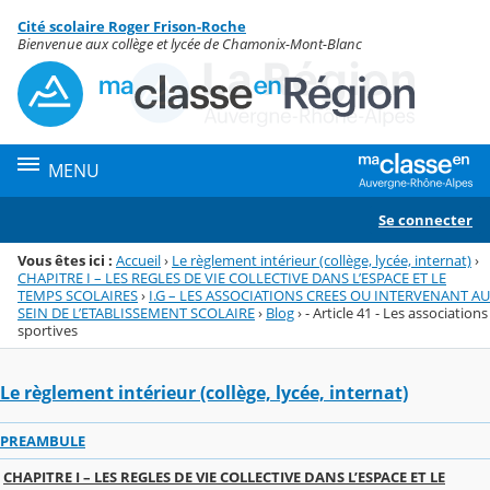
Panneau de gestion des cookies
Cité scolaire Roger Frison-Roche
Menu de la rubrique
Contenu
Bienvenue aux collège et lycée de Chamonix-Mont-Blanc
MENU
Se connecter
Vous êtes ici :
Accueil
›
Le règlement intérieur (collège, lycée, internat)
›
CHAPITRE I – LES REGLES DE VIE COLLECTIVE DANS L’ESPACE ET LE
TEMPS SCOLAIRES
›
I.G – LES ASSOCIATIONS CREES OU INTERVENANT AU
SEIN DE L’ETABLISSEMENT SCOLAIRE
›
Blog
›
- Article 41 - Les associations
sportives
Le règlement intérieur (collège, lycée, internat)
PREAMBULE
CHAPITRE I – LES REGLES DE VIE COLLECTIVE DANS L’ESPACE ET LE