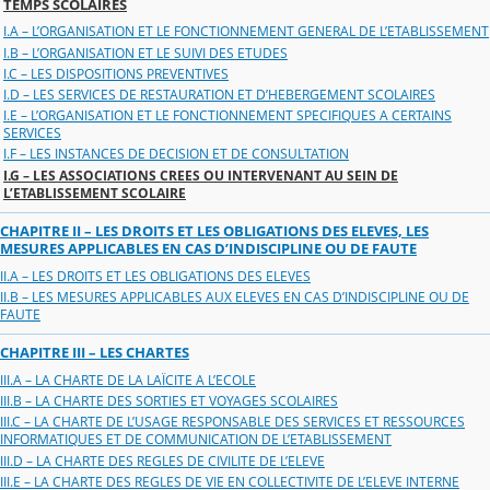
TEMPS SCOLAIRES
I.A – L’ORGANISATION ET LE FONCTIONNEMENT GENERAL DE L’ETABLISSEMENT
I.B – L’ORGANISATION ET LE SUIVI DES ETUDES
I.C – LES DISPOSITIONS PREVENTIVES
I.D – LES SERVICES DE RESTAURATION ET D’HEBERGEMENT SCOLAIRES
I.E – L’ORGANISATION ET LE FONCTIONNEMENT SPECIFIQUES A CERTAINS
SERVICES
I.F – LES INSTANCES DE DECISION ET DE CONSULTATION
I.G – LES ASSOCIATIONS CREES OU INTERVENANT AU SEIN DE
L’ETABLISSEMENT SCOLAIRE
CHAPITRE II – LES DROITS ET LES OBLIGATIONS DES ELEVES, LES
MESURES APPLICABLES EN CAS D’INDISCIPLINE OU DE FAUTE
II.A – LES DROITS ET LES OBLIGATIONS DES ELEVES
II.B – LES MESURES APPLICABLES AUX ELEVES EN CAS D’INDISCIPLINE OU DE
FAUTE
CHAPITRE III – LES CHARTES
III.A – LA CHARTE DE LA LAÏCITE A L’ECOLE
III.B – LA CHARTE DES SORTIES ET VOYAGES SCOLAIRES
III.C – LA CHARTE DE L’USAGE RESPONSABLE DES SERVICES ET RESSOURCES
INFORMATIQUES ET DE COMMUNICATION DE L’ETABLISSEMENT
III.D – LA CHARTE DES REGLES DE CIVILITE DE L’ELEVE
III.E – LA CHARTE DES REGLES DE VIE EN COLLECTIVITE DE L’ELEVE INTERNE