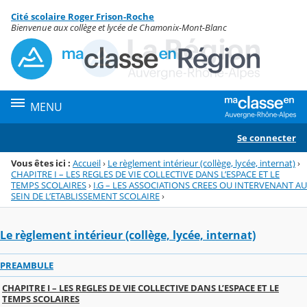
Panneau de gestion des cookies
Cité scolaire Roger Frison-Roche
Menu de la rubrique
Contenu
Bienvenue aux collège et lycée de Chamonix-Mont-Blanc
MENU
Se connecter
Vous êtes ici :
Accueil
›
Le règlement intérieur (collège, lycée, internat)
›
CHAPITRE I – LES REGLES DE VIE COLLECTIVE DANS L’ESPACE ET LE
TEMPS SCOLAIRES
›
I.G – LES ASSOCIATIONS CREES OU INTERVENANT AU
SEIN DE L’ETABLISSEMENT SCOLAIRE
›
Le règlement intérieur (collège, lycée, internat)
PREAMBULE
CHAPITRE I – LES REGLES DE VIE COLLECTIVE DANS L’ESPACE ET LE
TEMPS SCOLAIRES