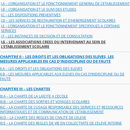
I.A – L’ORGANISATION ET LE FONCTIONNEMENT GENERAL DE L’ETABLISSEMENT
I.B – L’ORGANISATION ET LE SUIVI DES ETUDES
I.C – LES DISPOSITIONS PREVENTIVES
I.D – LES SERVICES DE RESTAURATION ET D’HEBERGEMENT SCOLAIRES
I.E – L’ORGANISATION ET LE FONCTIONNEMENT SPECIFIQUES A CERTAINS
SERVICES
I.F – LES INSTANCES DE DECISION ET DE CONSULTATION
I.G – LES ASSOCIATIONS CREES OU INTERVENANT AU SEIN DE
L’ETABLISSEMENT SCOLAIRE
CHAPITRE II – LES DROITS ET LES OBLIGATIONS DES ELEVES, LES
MESURES APPLICABLES EN CAS D’INDISCIPLINE OU DE FAUTE
II.A – LES DROITS ET LES OBLIGATIONS DES ELEVES
II.B – LES MESURES APPLICABLES AUX ELEVES EN CAS D’INDISCIPLINE OU DE
FAUTE
CHAPITRE III – LES CHARTES
III.A – LA CHARTE DE LA LAÏCITE A L’ECOLE
III.B – LA CHARTE DES SORTIES ET VOYAGES SCOLAIRES
III.C – LA CHARTE DE L’USAGE RESPONSABLE DES SERVICES ET RESSOURCES
INFORMATIQUES ET DE COMMUNICATION DE L’ETABLISSEMENT
III.D – LA CHARTE DES REGLES DE CIVILITE DE L’ELEVE
III.E – LA CHARTE DES REGLES DE VIE EN COLLECTIVITE DE L’ELEVE INTERNE