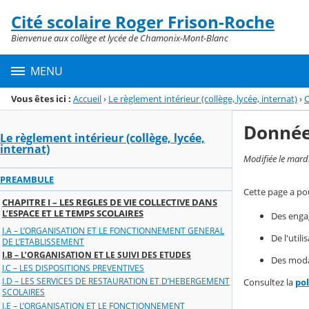
Panneau de gestion des cookies
Cité scolaire Roger Frison-Roche
Menu de la rubrique
Contenu
Bienvenue aux collège et lycée de Chamonix-Mont-Blanc
MENU
Vous êtes ici :
Accueil
›
Le règlement intérieur (collège, lycée, internat)
›
C
Donnée
Le règlement intérieur (collège, lycée,
internat)
Modifiée le mard
PREAMBULE
Cette page a pou
CHAPITRE I – LES REGLES DE VIE COLLECTIVE DANS
L’ESPACE ET LE TEMPS SCOLAIRES
Des enga
I.A – L’ORGANISATION ET LE FONCTIONNEMENT GENERAL
De l'util
DE L’ETABLISSEMENT
I.B – L’ORGANISATION ET LE SUIVI DES ETUDES
Des modal
I.C – LES DISPOSITIONS PREVENTIVES
I.D – LES SERVICES DE RESTAURATION ET D’HEBERGEMENT
Consultez la
po
SCOLAIRES
I.E – L’ORGANISATION ET LE FONCTIONNEMENT