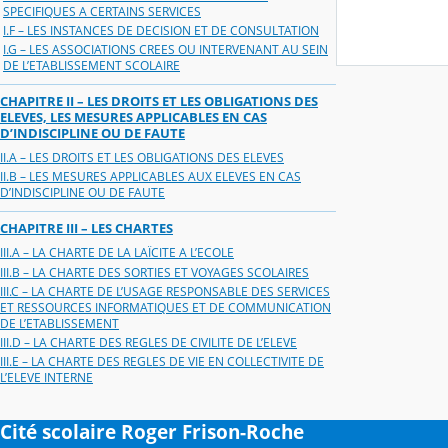
SPECIFIQUES A CERTAINS SERVICES
I.F – LES INSTANCES DE DECISION ET DE CONSULTATION
I.G – LES ASSOCIATIONS CREES OU INTERVENANT AU SEIN
DE L’ETABLISSEMENT SCOLAIRE
CHAPITRE II – LES DROITS ET LES OBLIGATIONS DES
ELEVES, LES MESURES APPLICABLES EN CAS
D’INDISCIPLINE OU DE FAUTE
II.A – LES DROITS ET LES OBLIGATIONS DES ELEVES
II.B – LES MESURES APPLICABLES AUX ELEVES EN CAS
D’INDISCIPLINE OU DE FAUTE
CHAPITRE III – LES CHARTES
III.A – LA CHARTE DE LA LAÏCITE A L’ECOLE
III.B – LA CHARTE DES SORTIES ET VOYAGES SCOLAIRES
III.C – LA CHARTE DE L’USAGE RESPONSABLE DES SERVICES
ET RESSOURCES INFORMATIQUES ET DE COMMUNICATION
DE L’ETABLISSEMENT
III.D – LA CHARTE DES REGLES DE CIVILITE DE L’ELEVE
III.E – LA CHARTE DES REGLES DE VIE EN COLLECTIVITE DE
L’ELEVE INTERNE
Cité scolaire Roger Frison-Roche