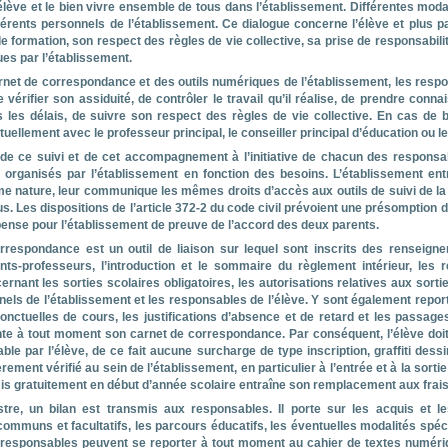
l’élève et le bien vivre ensemble de tous dans l’établissement. Différentes mod
ifférents personnels de l’établissement. Ce dialogue concerne l’élève et plus pa
de formation, son respect des règles de vie collective, sa prise de responsabili
es par l’établissement.
et de correspondance et des outils numériques de l’établissement, les respon
e vérifier son assiduité, de contrôler le travail qu’il réalise, de prendre conna
les délais, de suivre son respect des règles de vie collective. En cas de b
ellement avec le professeur principal, le conseiller principal d’éducation ou le
e ce suivi et de cet accompagnement à l’initiative de chacun des responsabl
t organisés par l’établissement en fonction des besoins. L’établissement entr
e nature, leur communique les mêmes droits d’accès aux outils de suivi de la 
s. Les dispositions de l’article 372-2 du code civil prévoient une présomption 
pense pour l’établissement de preuve de l’accord des deux parents.
rrespondance est un outil de liaison sur lequel sont inscrits des renseign
ts-professeurs, l’introduction et le sommaire du règlement intérieur, les r
nant les sorties scolaires obligatoires, les autorisations relatives aux sorti
nels de l’établissement et les responsables de l’élève. Y sont également reporté
onctuelles de cours, les justifications d’absence et de retard et les passage
ente à tout moment son carnet de correspondance. Par conséquent, l’élève doit l
ble par l’élève, de ce fait aucune surcharge de type inscription, graffiti des
lièrement vérifié au sein de l’établissement, en particulier à l’entrée et à la so
is gratuitement en début d’année scolaire entraîne son remplacement aux frais
stre, un bilan est transmis aux responsables. Il porte sur les acquis et 
mmuns et facultatifs, les parcours éducatifs, les éventuelles modalités spé
responsables peuvent se reporter à tout moment au cahier de textes numérique