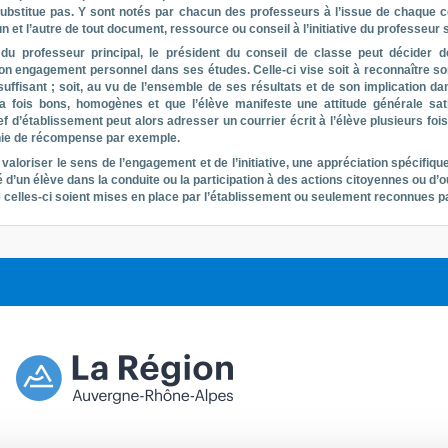
substitue pas. Y sont notés par chacun des professeurs à l’issue de chaque cou
et l’autre de tout document, ressource ou conseil à l’initiative du professeur so
 du professeur principal, le président du conseil de classe peut décider de
on engagement personnel dans ses études. Celle-ci vise soit à reconnaître s
suffisant ; soit, au vu de l’ensemble de ses résultats et de son implication da
la fois bons, homogènes et que l’élève manifeste une attitude générale sat
f d’établissement peut alors adresser un courrier écrit à l’élève plusieurs fois 
ie de récompense par exemple.
 valoriser le sens de l’engagement et de l’initiative, une appréciation spécifiqu
 d’un élève dans la conduite ou la participation à des actions citoyennes ou d’o
e celles-ci soient mises en place par l’établissement ou seulement reconnues par