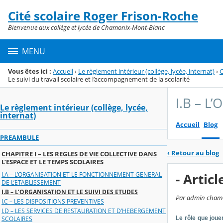
Panneau de gestion des cookies
Cité scolaire Roger Frison-Roche
Menu de la rubrique
Contenu
Bienvenue aux collège et lycée de Chamonix-Mont-Blanc
MENU
Vous êtes ici :
Accueil
›
Le règlement intérieur (collège, lycée, internat)
›
C
Le suivi du travail scolaire et l’accompagnement de la scolarité
I.B – L
Le règlement intérieur (collège, lycée,
internat)
Accueil
Blog
PREAMBULE
‹
Retour au blog
CHAPITRE I – LES REGLES DE VIE COLLECTIVE DANS
L’ESPACE ET LE TEMPS SCOLAIRES
I.A – L’ORGANISATION ET LE FONCTIONNEMENT GENERAL
- Artic
DE L’ETABLISSEMENT
I.B – L’ORGANISATION ET LE SUIVI DES ETUDES
Par admin chamoni
I.C – LES DISPOSITIONS PREVENTIVES
I.D – LES SERVICES DE RESTAURATION ET D’HEBERGEMENT
Le rôle que joue
SCOLAIRES