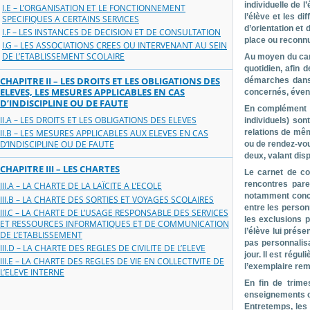
individuelle de 
I.E – L’ORGANISATION ET LE FONCTIONNEMENT
l’élève et les d
SPECIFIQUES A CERTAINS SERVICES
d’orientation et 
I.F – LES INSTANCES DE DECISION ET DE CONSULTATION
place ou reconnu
I.G – LES ASSOCIATIONS CREES OU INTERVENANT AU SEIN
DE L’ETABLISSEMENT SCOLAIRE
Au moyen du carn
quotidien, afin d
CHAPITRE II – LES DROITS ET LES OBLIGATIONS DES
démarches dans 
ELEVES, LES MESURES APPLICABLES EN CAS
concernés, éventu
D’INDISCIPLINE OU DE FAUTE
En complément d
II.A – LES DROITS ET LES OBLIGATIONS DES ELEVES
individuels) son
relations de mêm
II.B – LES MESURES APPLICABLES AUX ELEVES EN CAS
D’INDISCIPLINE OU DE FAUTE
ou de rendez-vou
deux, valant dis
CHAPITRE III – LES CHARTES
Le carnet de co
rencontres paren
III.A – LA CHARTE DE LA LAÏCITE A L’ECOLE
notamment concer
III.B – LA CHARTE DES SORTIES ET VOYAGES SCOLAIRES
entre les person
III.C – LA CHARTE DE L’USAGE RESPONSABLE DES SERVICES
les exclusions p
ET RESSOURCES INFORMATIQUES ET DE COMMUNICATION
l’élève lui prés
DE L’ETABLISSEMENT
pas personnalisa
III.D – LA CHARTE DES REGLES DE CIVILITE DE L’ELEVE
jour. Il est régu
III.E – LA CHARTE DES REGLES DE VIE EN COLLECTIVITE DE
l’exemplaire rem
L’ELEVE INTERNE
En fin de trime
enseignements co
Entretemps, les 