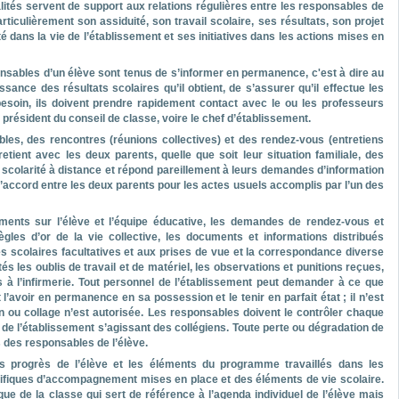
alités servent de support aux relations régulières entre les responsables de
rticulièrement son assiduité, son travail scolaire, ses résultats, son projet
té dans la vie de l’établissement et ses initiatives dans les actions mises en
sables d’un élève sont tenus de s’informer en permanence, c'est à dire au
issance des résultats scolaires qu’il obtient, de s’assurer qu’il effectue les
esoin, ils doivent prendre rapidement contact avec le ou les professeurs
 président du conseil de classe, voire le chef d’établissement.
es, des rencontres (réunions collectives) et des rendez-vous (entretiens
etient avec les deux parents, quelle que soit leur situation familiale, des
scolarité à distance et répond pareillement à leurs demandes d’information
d’accord entre les deux parents pour les actes usuels accomplis par l’un des
ements sur l’élève et l’équipe éducative, les demandes de rendez-vous et
ègles d’or de la vie collective, les documents et informations distribués
es scolaires facultatives et aux prises de vue et la correspondance diverse
s les oublis de travail et de matériel, les observations et punitions reçues,
s à l’infirmerie. Tout personnel de l’établissement peut demander à ce que
’avoir en permanence en sa possession et le tenir en parfait état ; il n’est
sin ou collage n’est autorisée. Les responsables doivent le contrôler chaque
rtie de l’établissement s’agissant des collégiens. Toute perte ou dégradation de
 des responsables de l’élève.
les progrès de l’élève et les éléments du programme travaillés dans les
cifiques d’accompagnement mises en place et des éléments de vie scolaire.
 de la classe qui sert de référence à l’agenda individuel de l’élève mais