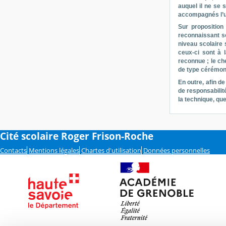
auquel il ne se 
accompagnés l’un 
Sur proposition
reconnaissant s
niveau scolaire 
ceux-ci sont à 
reconnue ; le che
de type cérémon
En outre, afin de
de responsabilité
la technique, qu
Cité scolaire Roger Frison-Roche
Contacts
Mentions légales
Chartes d'utilisation
Données personnelles