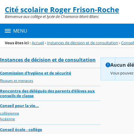
Panneau de gestion des cookies
Cité scolaire Roger Frison-Roche
Menu de la rubrique
Contenu
Bienvenue aux collège et lycée de Chamonix-Mont-Blanc
MENU
Vous êtes ici :
Accueil
›
Instances de décision et de consultation
›
Consei
Instances de décision et de consultation
Aucun élém
Commission d'hygiène et de sécurité
Vous pouvez 
Risques et menaces
Rencontre des délégués des parents d'élèves aux
conseils de classe
Conseil pour la vie...
collégienne
lycéenne
Conseil école - collège