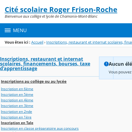
Panneau de gestion des cookies
Cité scolaire Roger Frison-Roche
Menu de la rubrique
Contenu
Bienvenue aux collège et lycée de Chamonix-Mont-Blanc
MENU
Vous êtes ici :
Accueil
›
Inscriptions, restaurant et internat scolaires, f
Inscriptions, restaurant et internat
scolaires, financements, bourses, taxe
Aucun élém
d'apprentissage
Vous pouvez 
Inscriptions au collège ou au lycée
Inscription en 6ème
Inscription en 5ème
Inscription en 4ème
Inscription en 3ème
Inscription en 2nde
Inscription en 1ère
Inscription en Tale
Inscription en classe préparatoire aux concours