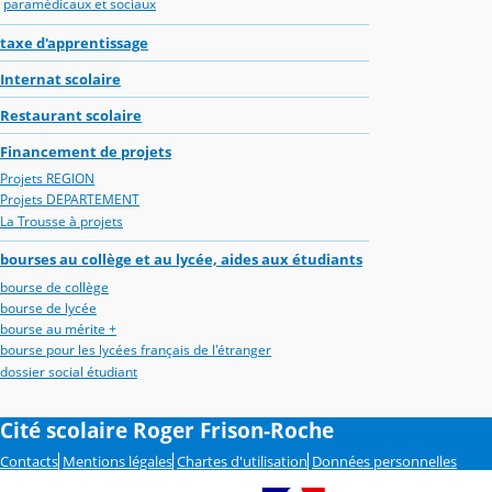
paramédicaux et sociaux
taxe d'apprentissage
Internat scolaire
Restaurant scolaire
Financement de projets
Projets REGION
Projets DEPARTEMENT
La Trousse à projets
bourses au collège et au lycée, aides aux étudiants
bourse de collège
bourse de lycée
bourse au mérite +
bourse pour les lycées français de l'étranger
dossier social étudiant
Cité scolaire Roger Frison-Roche
Contacts
Mentions légales
Chartes d'utilisation
Données personnelles