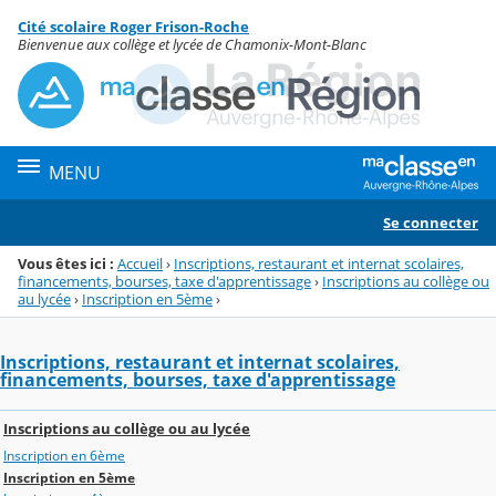
Panneau de gestion des cookies
Cité scolaire Roger Frison-Roche
Menu de la rubrique
Contenu
Bienvenue aux collège et lycée de Chamonix-Mont-Blanc
MENU
Se connecter
Vous êtes ici :
Accueil
›
Inscriptions, restaurant et internat scolaires,
financements, bourses, taxe d'apprentissage
›
Inscriptions au collège ou
au lycée
›
Inscription en 5ème
›
Inscriptions, restaurant et internat scolaires,
financements, bourses, taxe d'apprentissage
Inscriptions au collège ou au lycée
Inscription en 6ème
Inscription en 5ème