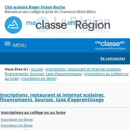
Panneau de gestion des cookies
Cité scolaire Roger Frison-Roche
Menu de la rubrique
Contenu
Bienvenue aux collège et lycée de Chamonix-Mont-Blanc
MENU
Se connecter
Vous êtes ici :
Accueil
›
Inscriptions, restaurant et internat scolaires,
financements, bourses, taxe d'apprentissage
›
Inscriptions au collège ou
au lycée
›
Inscription en 3ème
›
Inscriptions, restaurant et internat scolaires,
financements, bourses, taxe d'apprentissage
Inscriptions au collège ou au lycée
Inscription en 6ème
Inscription en 5ème