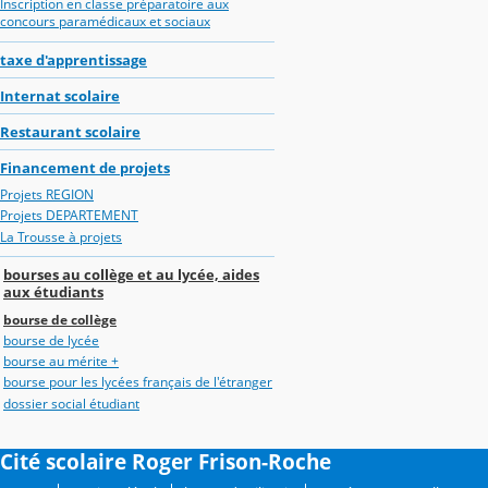
Inscription en classe préparatoire aux
concours paramédicaux et sociaux
taxe d'apprentissage
Internat scolaire
Restaurant scolaire
Financement de projets
Projets REGION
Projets DEPARTEMENT
La Trousse à projets
bourses au collège et au lycée, aides
aux étudiants
bourse de collège
bourse de lycée
bourse au mérite +
bourse pour les lycées français de l'étranger
dossier social étudiant
Cité scolaire Roger Frison-Roche