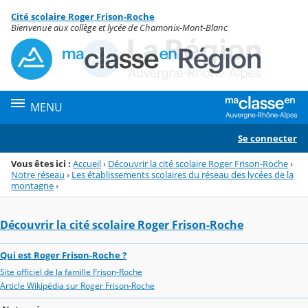
Panneau de gestion des cookies
Cité scolaire Roger Frison-Roche
Menu de la rubrique
Contenu
Bienvenue aux collège et lycée de Chamonix-Mont-Blanc
MENU
Se connecter
Vous êtes ici :
Accueil
›
Découvrir la cité scolaire Roger Frison-Roche
›
Notre réseau
›
Les établissements scolaires du réseau des lycées de la
montagne
›
Découvrir la cité scolaire Roger Frison-Roche
Qui est Roger Frison-Roche ?
Site officiel de la famille Frison-Roche
Article Wikipédia sur Roger Frison-Roche