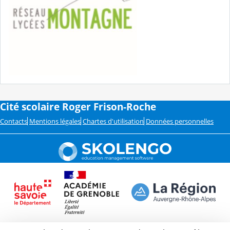
Cité scolaire Roger Frison-Roche
Contacts
Mentions légales
Chartes d'utilisation
Données personnelles