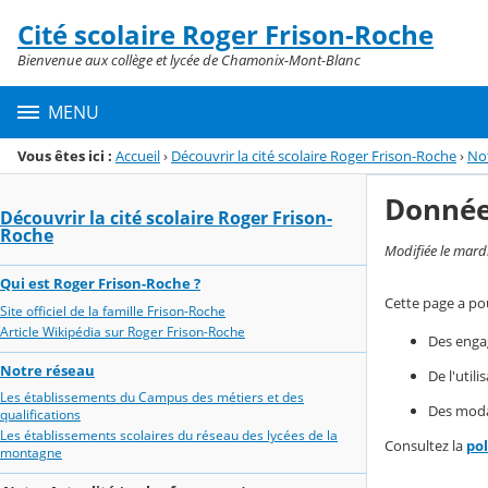
Panneau de gestion des cookies
Cité scolaire Roger Frison-Roche
Menu de la rubrique
Contenu
Bienvenue aux collège et lycée de Chamonix-Mont-Blanc
MENU
Vous êtes ici :
Accueil
›
Découvrir la cité scolaire Roger Frison-Roche
›
Not
Donnée
Découvrir la cité scolaire Roger Frison-
Roche
Modifiée le mard
Qui est Roger Frison-Roche ?
Cette page a pou
Site officiel de la famille Frison-Roche
Article Wikipédia sur Roger Frison-Roche
Des enga
Notre réseau
De l'util
Les établissements du Campus des métiers et des
Des modal
qualifications
Les établissements scolaires du réseau des lycées de la
Consultez la
po
montagne