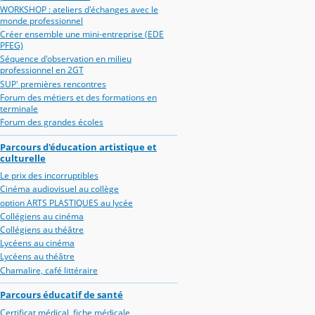
WORKSHOP : ateliers d'échanges avec le
monde professionnel
Créer ensemble une mini-entreprise (EDE
PFEG)
Séquence d'observation en milieu
professionnel en 2GT
SUP' premières rencontres
Forum des métiers et des formations en
terminale
Forum des grandes écoles
Parcours d'éducation artistique et
culturelle
Le prix des incorruptibles
Cinéma audiovisuel au collège
option ARTS PLASTIQUES au lycée
Collégiens au cinéma
Collégiens au théâtre
Lycéens au cinéma
Lycéens au théâtre
Chamalire, café littéraire
Parcours éducatif de santé
Certificat médical, fiche médicale