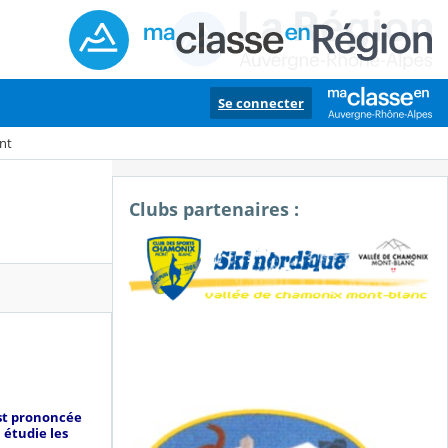
Se connecter
nt
Clubs partenaires :
t prononcée
 étudie les