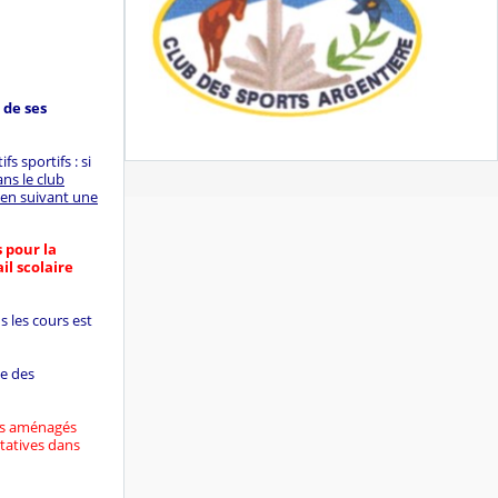
 de ses
s sportifs : si
ns le club
 en suivant une
 pour la
l scolaire
s les cours est
se des
res aménagés
ltatives dans