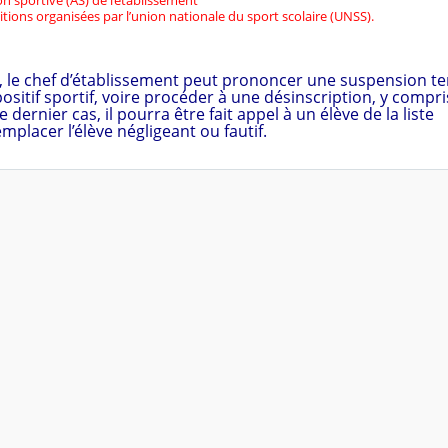
ion sportive (AS) de l’établissement
tions organisées par l’union nationale du sport scolaire (UNSS).
le chef d’établissement peut prononcer une suspension t
spositif sportif, voire procéder à une désinscription, y compr
e dernier cas, il pourra être fait appel à un élève de la liste
placer l’élève négligeant ou fautif.