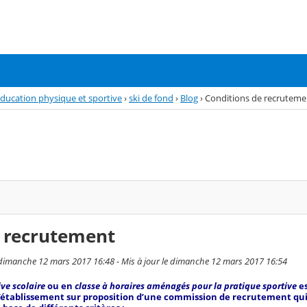
éducation physique et sportive
›
ski de fond
›
Blog
›
Conditions de recruteme
e recrutement
dimanche 12 mars 2017 16:48 - Mis à jour le dimanche 12 mars 2017 16:54
ive scolaire
ou en
classe à horaires aménagés pour la pratique sportive
es
’établissement sur proposition d’une commission de recrutement qui