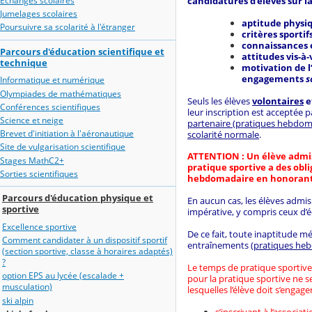
candidatures d’élèves sur la
Echanges scolaires
Jumelages scolaires
aptitude physiq
Poursuivre sa scolarité à l'étranger
critères sportif
connaissances 
Parcours d'éducation scientifique et
attitudes vis-à-v
technique
motivation de l
engagements
s
Informatique et numérique
Olympiades de mathématiques
Seuls les élèves
volontaires
e
Conférences scientifiques
leur inscription est acceptée pa
Science et neige
partenaire (pratiques hebdomad
Brevet d'initiation à l'aéronautique
scolarité normale
.
Site de vulgarisation scientifique
ATTENTION : Un élève admis
Stages MathC2+
pratique sportive a des obl
Sorties scientifiques
hebdomadaire en honorant d
Parcours d'éducation physique et
En aucun cas, les élèves admis 
sportive
impérative, y compris ceux d’
Excellence sportive
De ce fait, toute inaptitude 
Comment candidater à un dispositif sportif
entraînements
(pratiques heb
(section sportive, classe à horaires adaptés)
?
Le temps de pratique sportive 
option EPS au lycée (escalade +
pour la pratique sportive ne s
musculation)
lesquelles l’élève doit s’engag
ski alpin