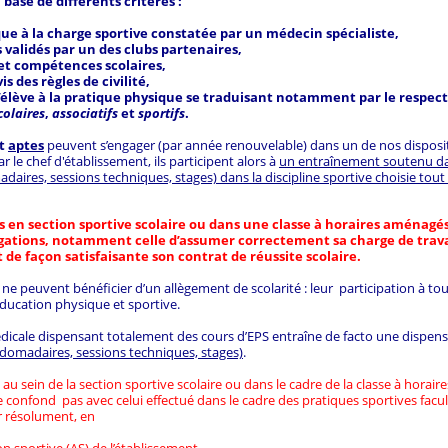
 base de différents critères :
ue à la charge sportive constatée par un médecin spécialiste,
s validés par un des clubs partenaires,
et compétences scolaires,
is des règles de civilité,
’élève à la pratique physique se traduisant notamment par le respect
colaires
,
associatifs
et
sportifs
.
t
aptes
peuvent s’engager (par année renouvelable) dans un de nos dispositif
r le chef d'établissement, ils participent alors à
un entraînement soutenu da
aires, sessions techniques, stages) dans la discipline sportive choisie tout
 en section sportive scolaire ou dans une classe à horaires aménagés
igations, notamment celle d’assumer correctement sa charge de travai
e façon satisfaisante son contrat de réussite scolaire.
ne peuvent bénéficier d’un allègement de scolarité : leur participation à tou
éducation physique et sportive.
médicale dispensant totalement des cours d’EPS entraîne de facto une dispen
domadaires, sessions techniques, stages)
.
au sein de la section sportive scolaire ou dans le cadre de la classe à horai
e confond pas avec celui effectué dans le cadre des pratiques sportives facu
er résolument, en