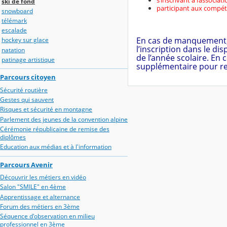
s’inscrivant à l’associat
ski de fond
participant aux compéti
snowboard
télémark
escalade
En cas de manquement, 
hockey sur glace
l’inscription dans le di
natation
de l’année scolaire. En c
patinage artistique
supplémentaire pour rem
Parcours citoyen
Sécurité routière
Gestes qui sauvent
Risques et sécurité en montagne
Parlement des jeunes de la convention alpine
Cérémonie républicaine de remise des
diplômes
Education aux médias et à l'information
Parcours Avenir
Découvrir les métiers en vidéo
Salon "SMILE" en 4ème
Apprentissage et alternance
Forum des métiers en 3ème
Séquence d'observation en milieu
professionnel en 3ème