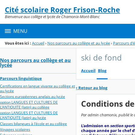
Panneau de gestion des cookies
Cité scolaire Roger Frison-Roche
Menu de la rubrique
Contenu
Bienvenue aux collège et lycée de Chamonix-Mont-Blanc
MENU
Vous êtes ici :
Accueil
›
Nos parcours au collège et au lycée
›
Parcours d'
ski de fond
Nos parcours au collège et au
lycée
Accueil
Blog
Parcours linguistique
Certifications en langue vivante au collège et
‹
Retour au blog
au lycée
Sections européennes anglais au lycée
Conditions d
option LANGUES ET CULTURES DE
L'ANTIQUITE (latin) au collège
option LANGUES ET CULTURES DE
Par admin chamonix, publié le 
L'ANTIQUITE (latin) au lycée
Classes bilangues à l'école et au collège
L’admission en
section sport
Voyages scolaires
chaque année par le chef d