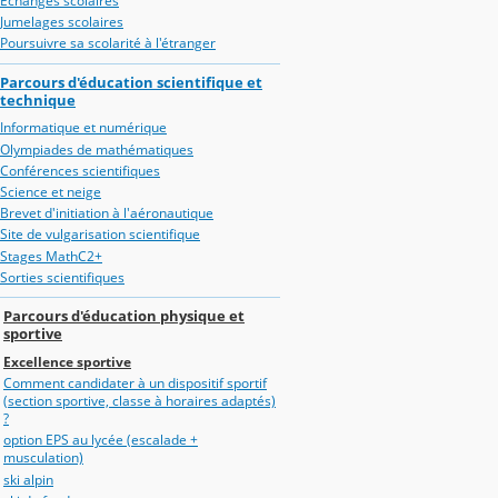
Echanges scolaires
Jumelages scolaires
Poursuivre sa scolarité à l'étranger
Parcours d'éducation scientifique et
technique
Informatique et numérique
Olympiades de mathématiques
Conférences scientifiques
Science et neige
Brevet d'initiation à l'aéronautique
Site de vulgarisation scientifique
Stages MathC2+
Sorties scientifiques
Parcours d'éducation physique et
sportive
Excellence sportive
Comment candidater à un dispositif sportif
(section sportive, classe à horaires adaptés)
?
option EPS au lycée (escalade +
musculation)
ski alpin