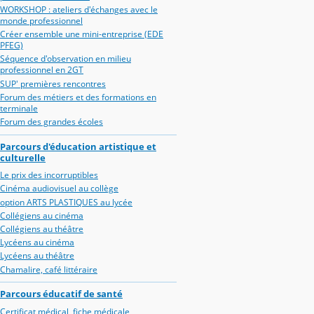
WORKSHOP : ateliers d'échanges avec le
monde professionnel
Créer ensemble une mini-entreprise (EDE
PFEG)
Séquence d'observation en milieu
professionnel en 2GT
SUP' premières rencontres
Forum des métiers et des formations en
terminale
Forum des grandes écoles
Parcours d'éducation artistique et
culturelle
Le prix des incorruptibles
Cinéma audiovisuel au collège
option ARTS PLASTIQUES au lycée
Collégiens au cinéma
Collégiens au théâtre
Lycéens au cinéma
Lycéens au théâtre
Chamalire, café littéraire
Parcours éducatif de santé
Certificat médical, fiche médicale