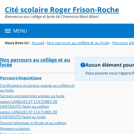
Panneau de gestion des cookies
Cité scolaire Roger Frison-Roche
Menu de la rubrique
Contenu
Bienvenue aux collège et lycée de Chamonix-Mont-Blanc
MENU
Vous êtes ici :
Accueil
›
Nos parcours au collège et au lycée
›
Parcours d'
Nos parcours au collège et au
lycée
Aucun élément pour l
Vous pouvez vous rapproche
Parcours linguistique
Certifications en langue vivante au collège et
au lycée
Sections européennes anglais au lycée
option LANGUES ET CULTURES DE
L'ANTIQUITE (latin) au collège
option LANGUES ET CULTURES DE
L'ANTIQUITE (latin) au lycée
Classes bilangues à l'école et au collège
Voyages scolaires