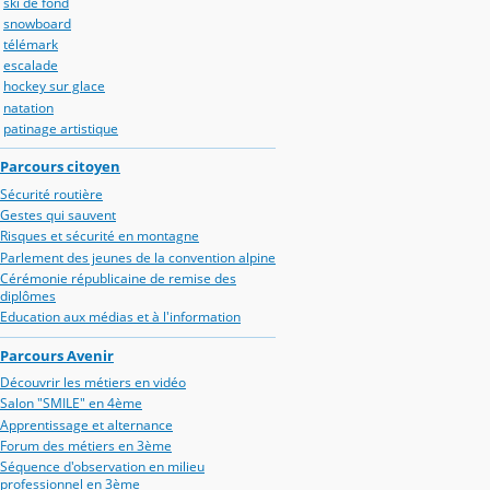
ski de fond
snowboard
télémark
escalade
hockey sur glace
natation
patinage artistique
Parcours citoyen
Sécurité routière
Gestes qui sauvent
Risques et sécurité en montagne
Parlement des jeunes de la convention alpine
Cérémonie républicaine de remise des
diplômes
Education aux médias et à l'information
Parcours Avenir
Découvrir les métiers en vidéo
Salon "SMILE" en 4ème
Apprentissage et alternance
Forum des métiers en 3ème
Séquence d'observation en milieu
professionnel en 3ème