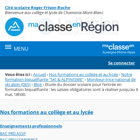
Panneau de gestion des cookies
Cité scolaire Roger Frison-Roche
Menu de la rubrique
Contenu
Bienvenue aux collège et lycée de Chamonix-Mont-Blanc
MENU
Se connecter
Vous êtes ici :
Accueil
›
Nos formations au collège et au lycée
›
Notre
formation biqualifiante "SKI & ALPINISME"
›
Moniteur-trice national de
ski alpin (DES)
›
Blog
›
Etude du dossier scolaire pour l'entrée en
formation biqualifiante : les saisies obligatoires sont à réaliser jusqu'au 6
mai, 18h00.
Nos formations au collège et au lycée
Enseignements professionnels
BAC PRO ASSP
BAC PRO COMMERCE