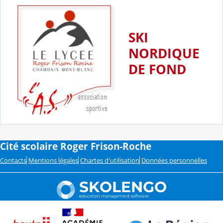
SKI
NORDIQUE
DE FOND
Cité scolaire Roger Frison-Roche
Contacts
Mentions légales
Chartes d'utilisation
Données personnelles