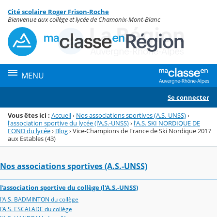
Panneau de gestion des cookies
Cité scolaire Roger Frison-Roche
Menu de la rubrique
Contenu
Bienvenue aux collège et lycée de Chamonix-Mont-Blanc
MENU
Se connecter
Vous êtes ici :
Accueil
›
Nos associations sportives (A.S.-UNSS)
›
l'association sportive du lycée (l'A.S.-UNSS)
›
l'A.S. SKI NORDIQUE DE
FOND du lycée
›
Blog
›
Vice-Champions de France de Ski Nordique 2017
aux Estables (43)
Nos associations sportives (A.S.-UNSS)
l'association sportive du collège (l'A.S.-UNSS)
l'A.S. BADMINTON du collège
l'A.S. ESCALADE du collège