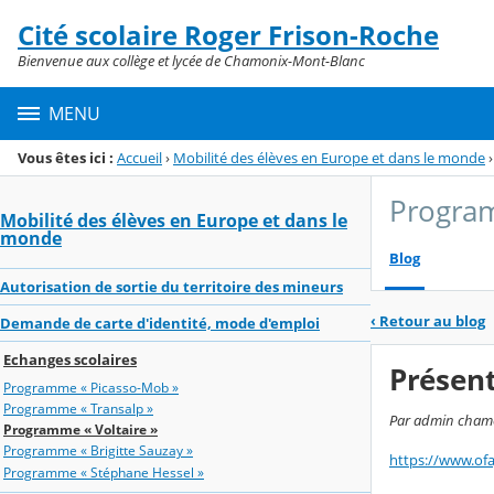
Panneau de gestion des cookies
Cité scolaire Roger Frison-Roche
Menu de la rubrique
Contenu
Bienvenue aux collège et lycée de Chamonix-Mont-Blanc
MENU
Vous êtes ici :
Accueil
›
Mobilité des élèves en Europe et dans le monde
›
Program
Mobilité des élèves en Europe et dans le
monde
Blog
Autorisation de sortie du territoire des mineurs
‹
Retour au blog
Demande de carte d'identité, mode d'emploi
Echanges scolaires
Présen
Programme « Picasso-Mob »
Programme « Transalp »
Par admin chamon
Programme « Voltaire »
Programme « Brigitte Sauzay »
https://www.ofa
Programme « Stéphane Hessel »