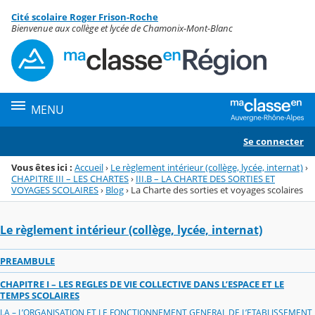
Panneau de gestion des cookies
Cité scolaire Roger Frison-Roche
Menu de la rubrique
Contenu
Bienvenue aux collège et lycée de Chamonix-Mont-Blanc
MENU
Se connecter
Vous êtes ici :
Accueil
›
Le règlement intérieur (collège, lycée, internat)
›
CHAPITRE III – LES CHARTES
›
III.B – LA CHARTE DES SORTIES ET
VOYAGES SCOLAIRES
›
Blog
›
La Charte des sorties et voyages scolaires
Le règlement intérieur (collège, lycée, internat)
PREAMBULE
CHAPITRE I – LES REGLES DE VIE COLLECTIVE DANS L’ESPACE ET LE
TEMPS SCOLAIRES
I.A – L’ORGANISATION ET LE FONCTIONNEMENT GENERAL DE L’ETABLISSEMENT