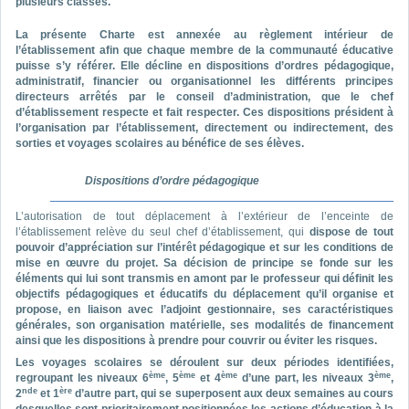
plusieurs classes.
La présente Charte est annexée au règlement intérieur de
l’établissement afin que chaque membre de la communauté éducative
puisse s’y référer. Elle décline en dispositions d’ordres pédagogique,
administratif, financier ou organisationnel les différents principes
directeurs arrêtés par le conseil d’administration, que le chef
d’établissement respecte et fait respecter. Ces dispositions président à
l’organisation par l’établissement, directement ou indirectement, des
sorties et voyages scolaires au bénéfice de ses élèves.
Dispositions d’ordre pédagogique
L’autorisation de tout déplacement à l’extérieur de l’enceinte de
l’établissement relève du seul chef d’établissement, qui
dispose de tout
pouvoir d’appréciation sur l’intérêt pédagogique et sur les conditions de
mise en œuvre du projet.
Sa décision de principe se fonde sur les
éléments qui lui sont transmis en amont par le professeur qui définit les
objectifs pédagogiques et éducatifs du déplacement qu’il organise et
propose, en liaison avec l’adjoint gestionnaire, ses caractéristiques
générales, son organisation matérielle, ses modalités de financement
ainsi que les dispositions à prendre pour couvrir ou éviter les risques.
Les voyages scolaires se déroulent sur deux périodes identifiées,
ème
ème
ème
ème
regroupant les niveaux 6
, 5
et 4
d’une part, les niveaux 3
,
nde
ère
2
et 1
d’autre part, qui se superposent aux deux semaines au cours