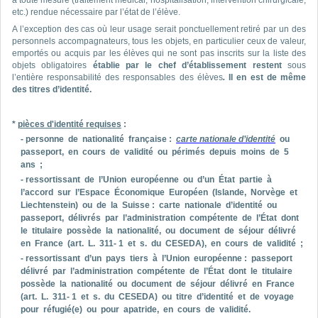
à toute mesure (traitement médical, hospitalisation, intervention chirurgicale,
etc.) rendue nécessaire par l’état de l’élève.
A l’exception des cas où leur usage serait ponctuellement retiré par un des
personnels accompagnateurs, tous les objets, en particulier ceux de valeur,
emportés ou acquis par les élèves qui ne sont pas inscrits sur la liste des
objets obligatoires
établie par le chef d’établissement restent
sous
l’entière responsabilité des responsables des élèves
.
Il en est de même
des titres d’identité.
*
pièces d'identité requises
:
- personne de nationalité française :
carte nationale d’identité
ou
passeport, en cours de validité ou périmés depuis moins de 5
ans ;
- ressortissant de l’Union européenne ou d’un État partie à
l’accord sur l’Espace Économique Européen (Islande, Norvège et
Liechtenstein) ou de la Suisse : carte nationale d’identité ou
passeport, délivrés par l’administration compétente de l’État dont
le titulaire possède la nationalité, ou document de séjour délivré
en France (art. L. 311- 1 et s. du CESEDA), en cours de validité ;
- ressortissant d’un pays tiers à l’Union européenne : passeport
délivré par l’administration compétente de l’État dont le titulaire
possède la nationalité ou document de séjour délivré en France
(art. L. 311- 1 et s. du CESEDA) ou titre d’identité et de voyage
pour réfugié(e) ou pour apatride, en cours de validité.